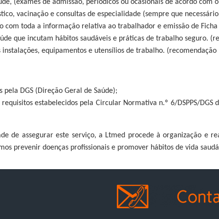
úde, (exames de admissão, periódicos ou ocasionais de acordo com o
ico, vacinação e consultas de especialidade (sempre que necessári
 com toda a informação relativa ao trabalhador e emissão de Fich
úde que incutam hábitos saudáveis e práticas de trabalho seguro. 
 instalações, equipamentos e utensílios de trabalho. (recomendação
s pela DGS (Direção Geral de Saúde);
 requisitos estabelecidos pela Circular Normativa n.º 6/DSPPS/DGS
de de assegurar este serviço, a Ltmed procede à organização e re
os prevenir doenças profissionais e promover hábitos de vida saudá