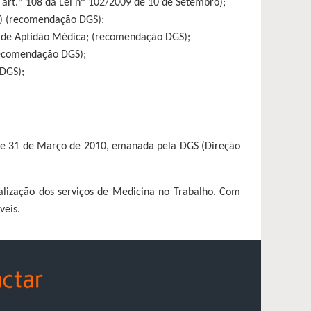
 art.º 108 da Lei nº 102/2009 de 10 de Setembro);
o) (recomendação DGS);
a de Aptidão Médica; (recomendação DGS);
(recomendação DGS);
 DGS);
 de 31 de Março de 2010, emanada pela DGS (Direção
alização dos serviços de Medicina no Trabalho. Com
veis.