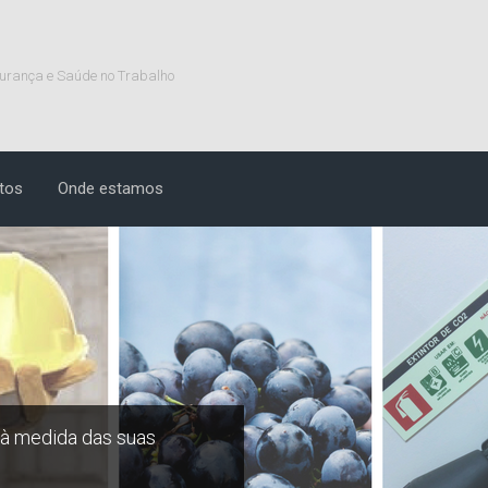
urança e Saúde no Trabalho
tos
Onde estamos
 à medida das suas