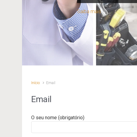
Saiba mais
Início
Email
Email
O seu nome (obrigatório)