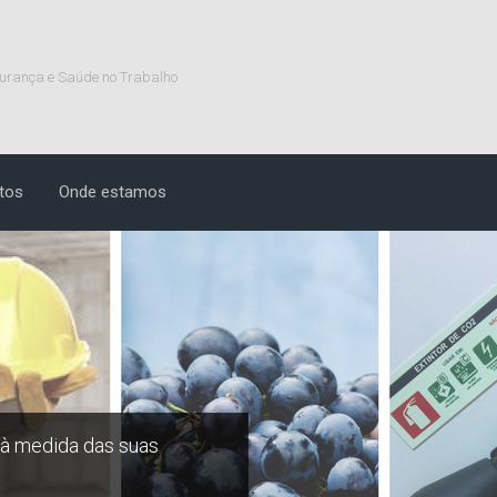
urança e Saúde no Trabalho
tos
Onde estamos
 à medida das suas