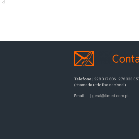
Telefone
| 228 317 806 | 276 333 35
(chamada rede fixa nacional)
Email |
geral@ltmed.com.pt